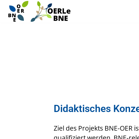
Zum
Inhalt
springen
Didaktisches Konze
Ziel des Projekts BNE-OER i
qualifiziert werden, BNE-re