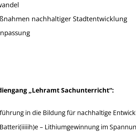
wandel
nahmen nachhaltiger Stadtentwicklung
anpassung
diengang „Lehramt Sachunterricht“:
nführung in die Bildung für nachhaltige Entwic
 Batteri(iiiiih)e – Lithiumgewinnung im Spannu